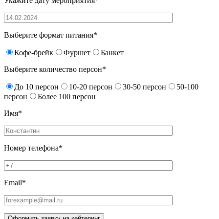
Укажите дату мероприятия*
Выберите формат питания*
Кофе-брейк
Фуршет
Банкет
Выберите количество персон*
До 10 персон
10-20 персон
30-50 персон
50-100
персон
Более 100 персон
Имя*
Номер телефона*
Email*