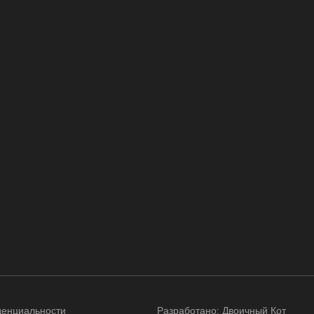
денциальности
Разработано:
Двоичный Кот